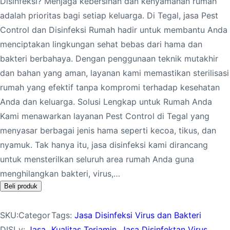
Disinfeksi? Menjaga kebersihan dan kenyamanan rumah
adalah prioritas bagi setiap keluarga. Di Tegal, jasa Pest
Control dan Disinfeksi Rumah hadir untuk membantu Anda
menciptakan lingkungan sehat bebas dari hama dan
bakteri berbahaya. Dengan penggunaan teknik mutakhir
dan bahan yang aman, layanan kami memastikan sterilisasi
rumah yang efektif tanpa kompromi terhadap kesehatan
Anda dan keluarga. Solusi Lengkap untuk Rumah Anda
Kami menawarkan layanan Pest Control di Tegal yang
menyasar berbagai jenis hama seperti kecoa, tikus, dan
nyamuk. Tak hanya itu, jasa disinfeksi kami dirancang
untuk mensterilkan seluruh area rumah Anda guna
menghilangkan bakteri, virus,…
Beli produk
SKU:
Categor
Tags:
Jasa Disinfeksi Virus dan Bakteri
DISI
y:
Jasa
Kualitas Terjamin
, 
Jasa Disinfektan Virus