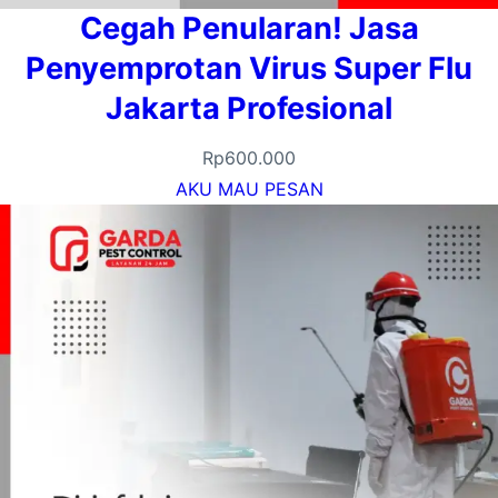
Cegah Penularan! Jasa
Penyemprotan Virus Super Flu
Jakarta Profesional
Rp
600.000
AKU MAU PESAN