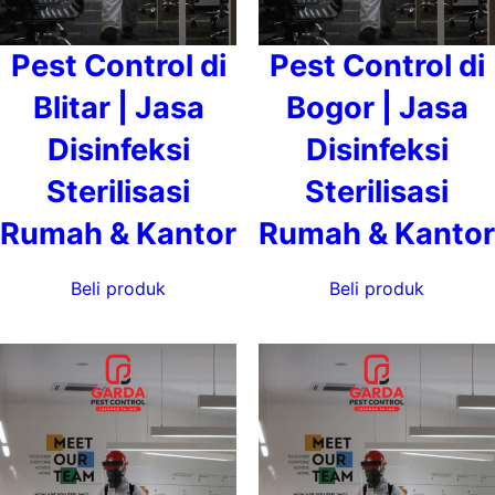
Pest Control di
Pest Control di
Blitar | Jasa
Bogor | Jasa
Disinfeksi
Disinfeksi
Sterilisasi
Sterilisasi
Rumah & Kantor
Rumah & Kantor
Beli produk
Beli produk