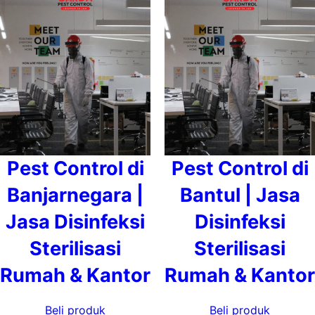
Pest Control di
Pest Control di
Banjarnegara |
Bantul | Jasa
Jasa Disinfeksi
Disinfeksi
Sterilisasi
Sterilisasi
Rumah & Kantor
Rumah & Kantor
Beli produk
Beli produk