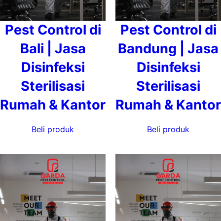
Pest Control di
Pest Control di
Bali | Jasa
Bandung | Jasa
Disinfeksi
Disinfeksi
Sterilisasi
Sterilisasi
Rumah & Kantor
Rumah & Kantor
Beli produk
Beli produk