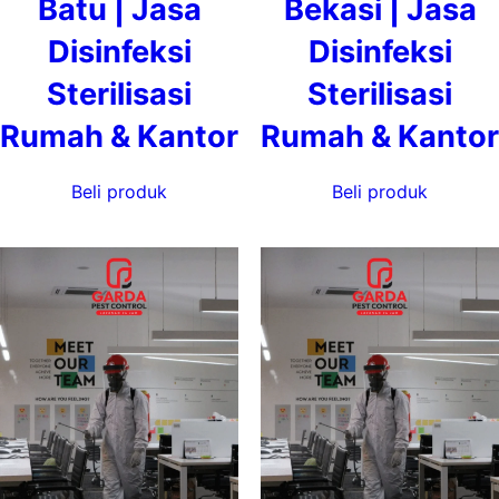
Batu | Jasa
Bekasi | Jasa
Disinfeksi
Disinfeksi
Sterilisasi
Sterilisasi
Rumah & Kantor
Rumah & Kantor
Beli produk
Beli produk