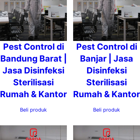
Pest Control di
Pest Control di
Bandung Barat |
Banjar | Jasa
Jasa Disinfeksi
Disinfeksi
Sterilisasi
Sterilisasi
Rumah & Kantor
Rumah & Kantor
Beli produk
Beli produk