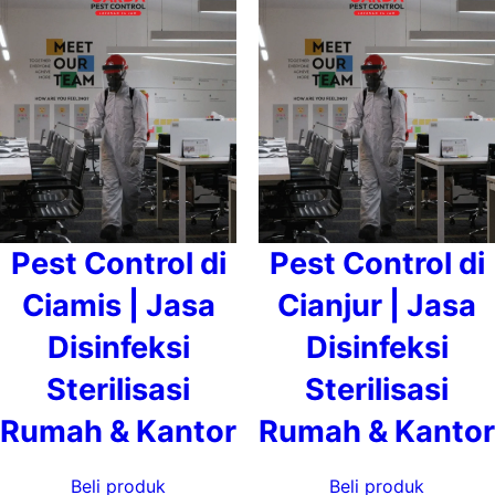
Pest Control di
Pest Control di
Ciamis | Jasa
Cianjur | Jasa
Disinfeksi
Disinfeksi
Sterilisasi
Sterilisasi
Rumah & Kantor
Rumah & Kantor
Beli produk
Beli produk