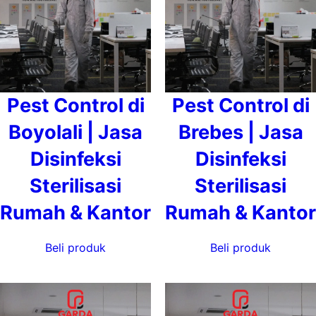
Pest Control di
Pest Control di
Boyolali | Jasa
Brebes | Jasa
Disinfeksi
Disinfeksi
Sterilisasi
Sterilisasi
Rumah & Kantor
Rumah & Kantor
Beli produk
Beli produk