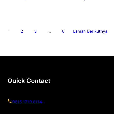
1
2
3
…
6
Laman Berikutnya
Quick Contact
0815 1719 8114