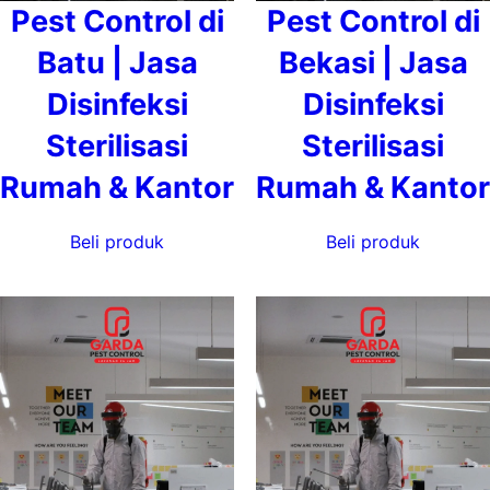
Pest Control di
Pest Control di
Batu | Jasa
Bekasi | Jasa
Disinfeksi
Disinfeksi
Sterilisasi
Sterilisasi
Rumah & Kantor
Rumah & Kantor
Beli produk
Beli produk