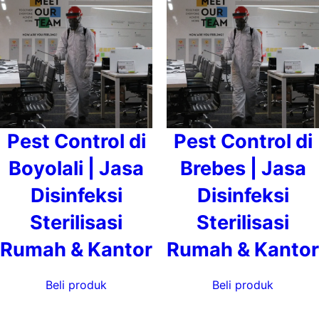
Pest Control di
Pest Control di
Boyolali | Jasa
Brebes | Jasa
Disinfeksi
Disinfeksi
Sterilisasi
Sterilisasi
Rumah & Kantor
Rumah & Kantor
Beli produk
Beli produk