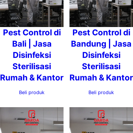
Pest Control di
Pest Control di
Bali | Jasa
Bandung | Jasa
Disinfeksi
Disinfeksi
Sterilisasi
Sterilisasi
Rumah & Kantor
Rumah & Kantor
Beli produk
Beli produk