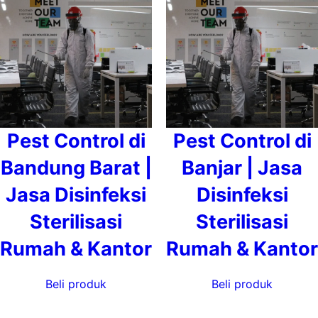
Pest Control di
Pest Control di
Bandung Barat |
Banjar | Jasa
Jasa Disinfeksi
Disinfeksi
Sterilisasi
Sterilisasi
Rumah & Kantor
Rumah & Kantor
Beli produk
Beli produk