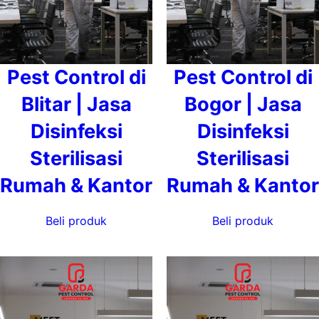
Pest Control di
Pest Control di
Blitar | Jasa
Bogor | Jasa
Disinfeksi
Disinfeksi
Sterilisasi
Sterilisasi
Rumah & Kantor
Rumah & Kantor
Beli produk
Beli produk