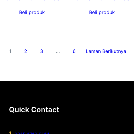
Beli produk
Beli produk
1
2
3
…
6
Laman Berikutnya
Quick Contact