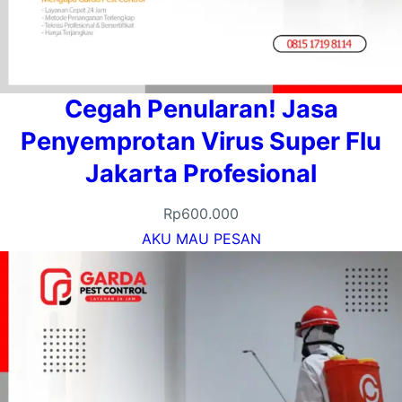
Cegah Penularan! Jasa
Penyemprotan Virus Super Flu
Jakarta Profesional
Rp
600.000
AKU MAU PESAN