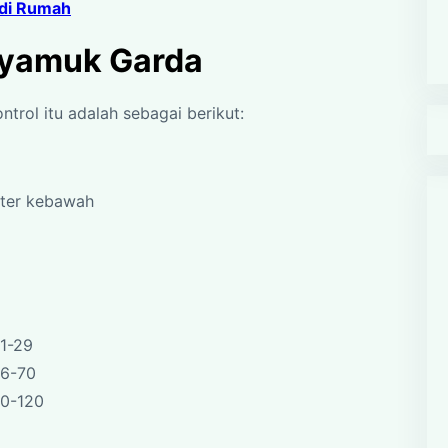
di Rumah
Nyamuk Garda
trol itu adalah sebagai berikut:
eter kebawah
1-29
36-70
90-120