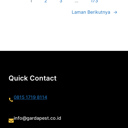
1
2
3
…
173
Laman Berikutnya
→
Quick Contact
0815 1719 8114
info@gardapest.co.id