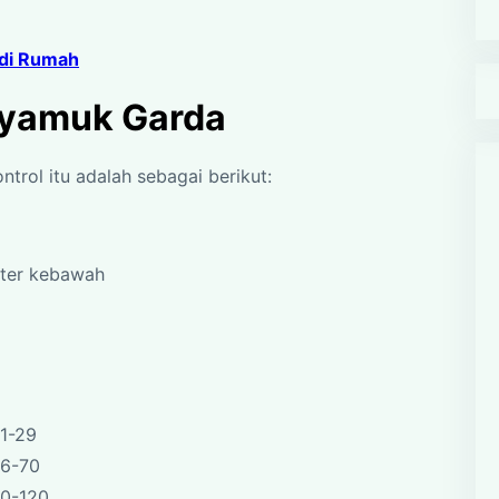
di Rumah
Nyamuk Garda
trol itu adalah sebagai berikut:
eter kebawah
1-29
36-70
90-120