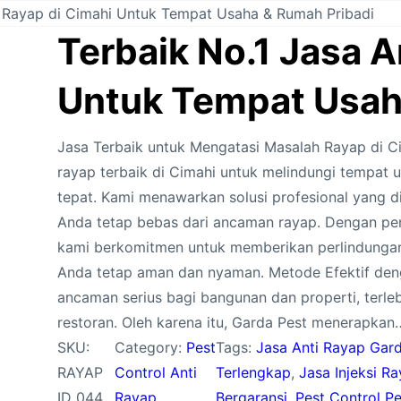
i Rayap di Cimahi Untuk Tempat Usaha & Rumah Pribadi
Terbaik No.1 Jasa A
Untuk Tempat Usah
Jasa Terbaik untuk Mengatasi Masalah Rayap di C
rayap terbaik di Cimahi untuk melindungi tempat 
tepat. Kami menawarkan solusi profesional yang di
Anda tetap bebas dari ancaman rayap. Dengan peng
kami berkomitmen untuk memberikan perlindungan
Anda tetap aman dan nyaman. Metode Efektif den
ancaman serius bagi bangunan dan properti, terlebi
restoran. Oleh karena itu, Garda Pest menerapkan
SKU:
Category:
Pest
Tags:
Jasa Anti Rayap Gard
RAYAP
Control Anti
Terlengkap
, 
Jasa Injeksi R
ID 044
Rayap
Bergaransi
, 
Pest Control 