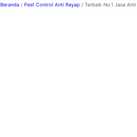
Lewati
Beranda
/
Pest Control Anti Rayap
/ Terbaik No.1 Jasa Ant
ke
konten