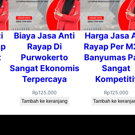
i
Biaya Jasa Anti
Harga Jasa A
ap
Rayap Di
Rayap Per M
t
Purwokerto
Banyumas Pa
Sangat Ekonomis
Sangat
Terpercaya
Kompetiti
Rp
125.000
Rp
125.000
Tambah ke keranjang
Tambah ke keranja