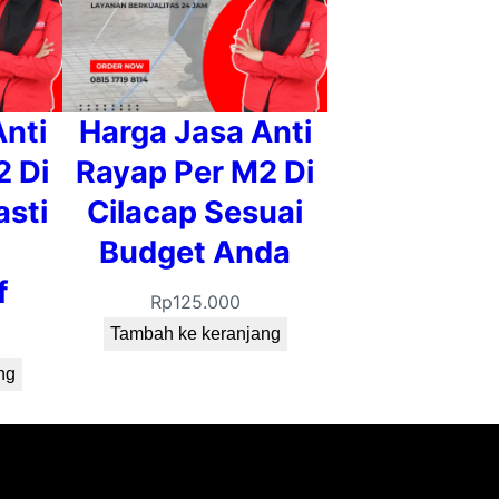
nti
Harga Jasa Anti
2 Di
Rayap Per M2 Di
sti
Cilacap Sesuai
Budget Anda
f
Rp
125.000
Tambah ke keranjang
ng