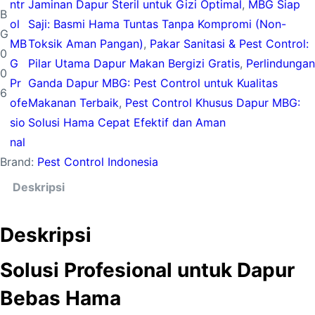
ntr
Jaminan Dapur Steril untuk Gizi Optimal
, 
MBG Siap
B
ol
Saji: Basmi Hama Tuntas Tanpa Kompromi (Non-
G
MB
Toksik Aman Pangan)
, 
Pakar Sanitasi & Pest Control:
0
G
Pilar Utama Dapur Makan Bergizi Gratis
, 
Perlindungan
0
Pr
Ganda Dapur MBG: Pest Control untuk Kualitas
6
ofe
Makanan Terbaik
, 
Pest Control Khusus Dapur MBG:
sio
Solusi Hama Cepat Efektif dan Aman
nal
Brand:
Pest Control Indonesia
Deskripsi
Deskripsi
Solusi Profesional untuk Dapur
Bebas Hama