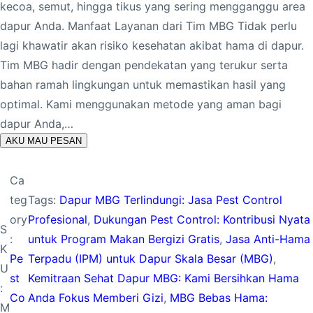
kecoa, semut, hingga tikus yang sering mengganggu area
dapur Anda. Manfaat Layanan dari Tim MBG Tidak perlu
lagi khawatir akan risiko kesehatan akibat hama di dapur.
Tim MBG hadir dengan pendekatan yang terukur serta
bahan ramah lingkungan untuk memastikan hasil yang
optimal. Kami menggunakan metode yang aman bagi
dapur Anda,…
AKU MAU PESAN
Ca
teg
Tags:
Dapur MBG Terlindungi: Jasa Pest Control
ory
Profesional
, 
Dukungan Pest Control: Kontribusi Nyata
S
:
untuk Program Makan Bergizi Gratis
, 
Jasa Anti-Hama
K
Pe
Terpadu (IPM) untuk Dapur Skala Besar (MBG)
, 
U
st
Kemitraan Sehat Dapur MBG: Kami Bersihkan Hama
:
Co
Anda Fokus Memberi Gizi
, 
MBG Bebas Hama:
M