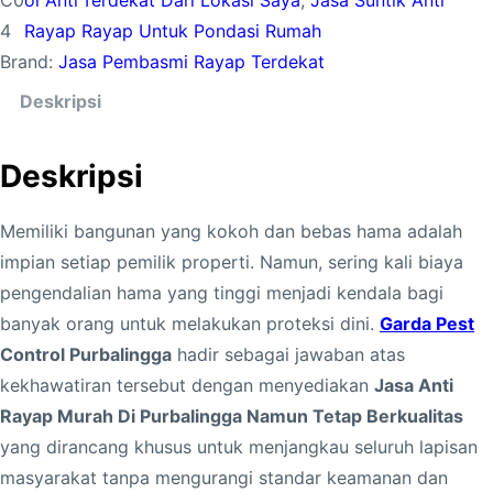
C0
ol Anti
Terdekat Dari Lokasi Saya
, 
Jasa Suntik Anti
t
4
Rayap
Rayap Untuk Pondasi Rumah
a
Brand:
Jasa Pembasmi Rayap Terdekat
s
J
Deskripsi
a
s
Deskripsi
a
A
Memiliki bangunan yang kokoh dan bebas hama adalah
n
impian setiap pemilik properti. Namun, sering kali biaya
t
pengendalian hama yang tinggi menjadi kendala bagi
i
banyak orang untuk melakukan proteksi dini.
Garda Pest
R
Control Purbalingga
hadir sebagai jawaban atas
a
kekhawatiran tersebut dengan menyediakan
Jasa Anti
y
Rayap Murah Di Purbalingga Namun Tetap Berkualitas
a
yang dirancang khusus untuk menjangkau seluruh lapisan
p
masyarakat tanpa mengurangi standar keamanan dan