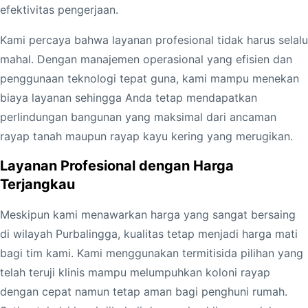
M
efektivitas pengerjaan.
u
r
Kami percaya bahwa layanan profesional tidak harus selalu
a
mahal. Dengan manajemen operasional yang efisien dan
h
penggunaan teknologi tepat guna, kami mampu menekan
D
biaya layanan sehingga Anda tetap mendapatkan
i
perlindungan bangunan yang maksimal dari ancaman
P
rayap tanah maupun rayap kayu kering yang merugikan.
u
Layanan Profesional dengan Harga
r
Terjangkau
b
a
Meskipun kami menawarkan harga yang sangat bersaing
l
di wilayah Purbalingga, kualitas tetap menjadi harga mati
i
bagi tim kami. Kami menggunakan termitisida pilihan yang
n
telah teruji klinis mampu melumpuhkan koloni rayap
g
dengan cepat namun tetap aman bagi penghuni rumah.