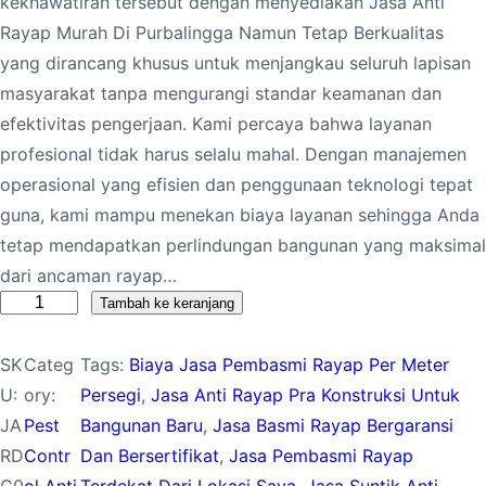
kekhawatiran tersebut dengan menyediakan Jasa Anti
Rayap Murah Di Purbalingga Namun Tetap Berkualitas
yang dirancang khusus untuk menjangkau seluruh lapisan
masyarakat tanpa mengurangi standar keamanan dan
efektivitas pengerjaan. Kami percaya bahwa layanan
profesional tidak harus selalu mahal. Dengan manajemen
operasional yang efisien dan penggunaan teknologi tepat
guna, kami mampu menekan biaya layanan sehingga Anda
tetap mendapatkan perlindungan bangunan yang maksimal
dari ancaman rayap…
K
Tambah ke keranjang
u
SK
Categ
Tags:
Biaya Jasa Pembasmi Rayap Per Meter
a
U:
ory:
Persegi
, 
Jasa Anti Rayap Pra Konstruksi Untuk
n
JA
Pest
Bangunan Baru
, 
Jasa Basmi Rayap Bergaransi
t
RD
Contr
Dan Bersertifikat
, 
Jasa Pembasmi Rayap
i