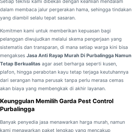
g
Setiap teknisi kami dibekali dengan keahlian mendalam
a
dalam membaca jalur pergerakan hama, sehingga tindakan
N
yang diambil selalu tepat sasaran.
a
Komitmen kami untuk memberikan kepuasan bagi
m
pelanggan diwujudkan melalui skema pengerjaan yang
u
sistematis dan transparan, di mana setiap warga kini bisa
n
mengakses
Jasa Anti Rayap Murah Di Purbalingga Namun
T
Tetap Berkualitas
agar aset berharga seperti kusen,
e
plafon, hingga perabotan kayu tetap terjaga keutuhannya
t
dari serangan hama perusak tanpa perlu merasa cemas
a
akan biaya yang membengkak di akhir layanan.
p
B
Keunggulan Memilih Garda Pest Control
e
Purbalingga
r
Banyak penyedia jasa menawarkan harga murah, namun
k
kami menawarkan paket lengkap yang mencakup