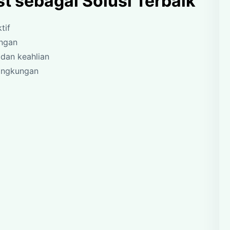
t sebagai Solusi Terbaik
tif
angan
dan keahlian
ingkungan