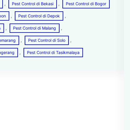
, 
, 
Pest Control di Bekasi
Pest Control di Bogor
, 
, 
ebon
Pest Control di Depok
, 
, 
a
Pest Control di Malang
, 
, 
Semarang
Pest Control di Solo
, 
angerang
Pest Control di Tasikmalaya