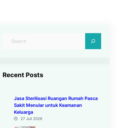
C
a
r
i
Recent Posts
Jasa Sterilisasi Ruangan Rumah Pasca
Sakit Menular untuk Keamanan
Keluarga
27 Juli 2026