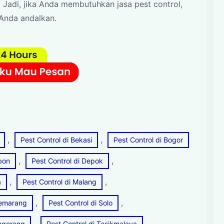
 Jadi, jika Anda membutuhkan jasa pest control,
 Anda andalkan.
, 
, 
Pest Control di Bekasi
Pest Control di Bogor
, 
, 
ebon
Pest Control di Depok
, 
, 
a
Pest Control di Malang
, 
, 
Semarang
Pest Control di Solo
, 
angerang
Pest Control di Tasikmalaya