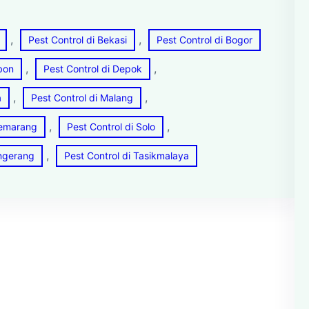
, 
, 
Pest Control di Bekasi
Pest Control di Bogor
, 
, 
ebon
Pest Control di Depok
, 
, 
a
Pest Control di Malang
, 
, 
Semarang
Pest Control di Solo
, 
angerang
Pest Control di Tasikmalaya