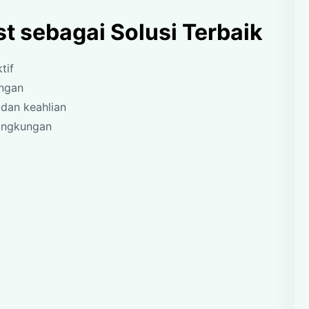
t sebagai Solusi Terbaik
tif
angan
dan keahlian
ingkungan