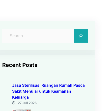
C
a
r
i
Recent Posts
Jasa Sterilisasi Ruangan Rumah Pasca
Sakit Menular untuk Keamanan
Keluarga
27 Juli 2026