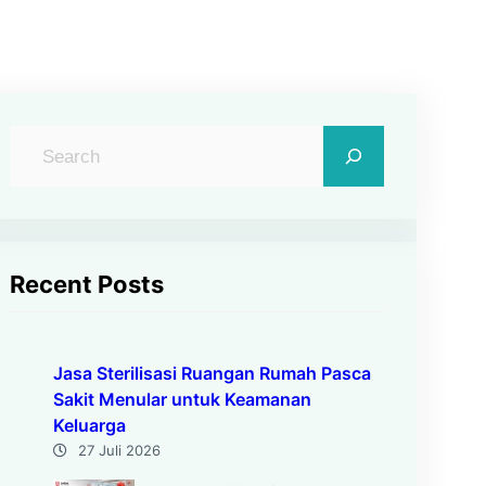
C
a
r
i
Recent Posts
Jasa Sterilisasi Ruangan Rumah Pasca
Sakit Menular untuk Keamanan
Keluarga
27 Juli 2026