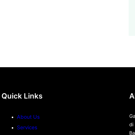
Quick Links
A
Ga
About Us
di
Services
Ba