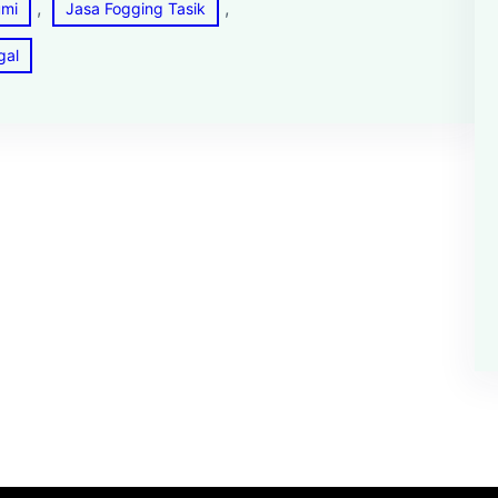
, 
, 
umi
Jasa Fogging Tasik
gal