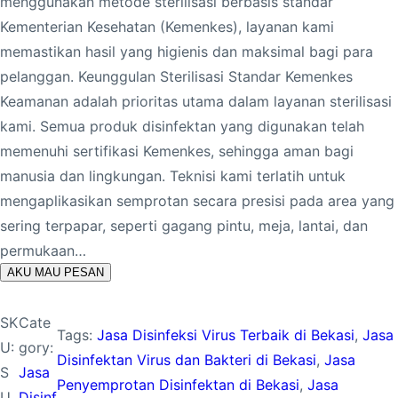
menggunakan metode sterilisasi berbasis standar
Kementerian Kesehatan (Kemenkes), layanan kami
memastikan hasil yang higienis dan maksimal bagi para
pelanggan. Keunggulan Sterilisasi Standar Kemenkes
Keamanan adalah prioritas utama dalam layanan sterilisasi
kami. Semua produk disinfektan yang digunakan telah
memenuhi sertifikasi Kemenkes, sehingga aman bagi
manusia dan lingkungan. Teknisi kami terlatih untuk
mengaplikasikan semprotan secara presisi pada area yang
sering terpapar, seperti gagang pintu, meja, lantai, dan
permukaan…
AKU MAU PESAN
SK
Cate
Tags:
Jasa Disinfeksi Virus Terbaik di Bekasi
, 
Jasa
U:
gory:
Disinfektan Virus dan Bakteri di Bekasi
, 
Jasa
S
Jasa
Penyemprotan Disinfektan di Bekasi
, 
Jasa
U
Disinf