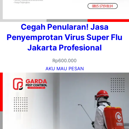
Cegah Penularan! Jasa
Penyemprotan Virus Super Flu
Jakarta Profesional
Rp
600.000
AKU MAU PESAN