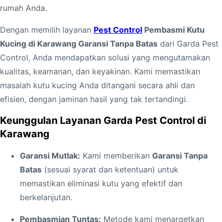
d
rumah Anda.
i
K
Dengan memilih layanan
Pest Control
Pembasmi Kutu
a
Kucing di Karawang Garansi Tanpa Batas
dari Garda Pest
r
Control, Anda mendapatkan solusi yang mengutamakan
a
kualitas, keamanan, dan keyakinan. Kami memastikan
w
masalah kutu kucing Anda ditangani secara ahli dan
a
efisien, dengan jaminan hasil yang tak tertandingi.
n
Keunggulan Layanan Garda Pest Control di
g
Karawang
G
a
Garansi Mutlak:
Kami memberikan
Garansi Tanpa
r
Batas
(sesuai syarat dan ketentuan) untuk
a
memastikan eliminasi kutu yang efektif dan
n
berkelanjutan.
s
Pembasmian Tuntas:
Metode kami menargetkan