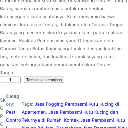
Control Pembasmi Kutu Kucing di Karawang Garansi Tanpa
Batas, sebuah komitmen unik untuk memberikan
ketenangan pikiran seutuhnya. Kami menjamin bahwa
eliminasi kutu akan Tuntas, didukung oleh Garansi Tanpa
Batas yang mencerminkan keyakinan kami pada kualitas
layanan. Kualitas Pembasmian yang Ditegaskan oleh
Garansi Tanpa Batas Kami sangat yakin dengan keahlian
tim, metode ilmiah, dan kualitas formulasi yang kami
gunakan, sehingga kami berani memberikan Garansi
Tanpa…
K
Tambah ke keranjang
u
Categ
a
SK
ory:
Tags:
Jasa Fogging Pembasmi Kutu Kucing di
n
U:
Pest
Apartemen
, 
Jasa Pembasmi Kutu Kucing dan
t
P
Contro
Telurnya di Rumah
, 
Kontak Jasa Pembasmi Kutu
i
C