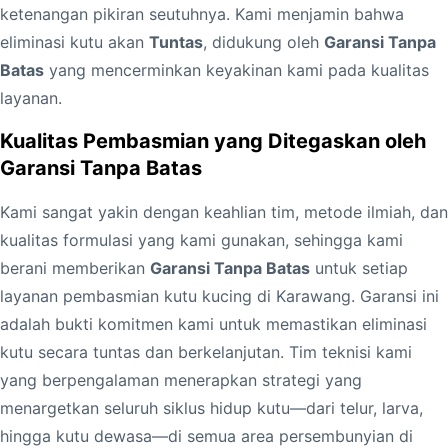
m
ketenangan pikiran seutuhnya. Kami menjamin bahwa
b
eliminasi kutu akan
Tuntas
, didukung oleh
Garansi Tanpa
a
Batas
yang mencerminkan keyakinan kami pada kualitas
s
layanan.
m
Kualitas Pembasmian yang Ditegaskan oleh
i
Garansi Tanpa Batas
K
u
Kami sangat yakin dengan keahlian tim, metode ilmiah, dan
t
kualitas formulasi yang kami gunakan, sehingga kami
u
berani memberikan
Garansi Tanpa Batas
untuk setiap
K
layanan pembasmian kutu kucing di Karawang. Garansi ini
u
adalah bukti komitmen kami untuk memastikan eliminasi
c
kutu secara tuntas dan berkelanjutan. Tim teknisi kami
i
yang berpengalaman menerapkan strategi yang
n
menargetkan seluruh siklus hidup kutu—dari telur, larva,
g
hingga kutu dewasa—di semua area persembunyian di