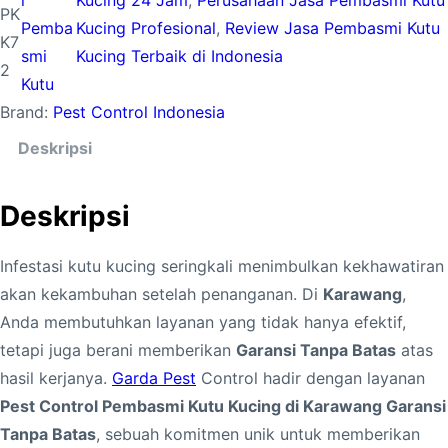
l
Kucing 24 Jam
, 
Perusahaan Jasa Pembasmi Kutu
t
PK
Pemba
Kucing Profesional
, 
Review Jasa Pembasmi Kutu
a
K7
smi
Kucing Terbaik di Indonesia
s
2
Kutu
P
Brand:
Pest Control Indonesia
e
s
Deskripsi
t
C
Deskripsi
o
n
Infestasi kutu kucing seringkali menimbulkan kekhawatiran
t
akan kekambuhan setelah penanganan. Di
Karawang
,
r
Anda membutuhkan layanan yang tidak hanya efektif,
o
tetapi juga berani memberikan
Garansi Tanpa Batas
atas
l
hasil kerjanya.
Garda Pest
Control hadir dengan layanan
P
Pest Control Pembasmi Kutu Kucing di Karawang Garansi
e
Tanpa Batas
, sebuah komitmen unik untuk memberikan