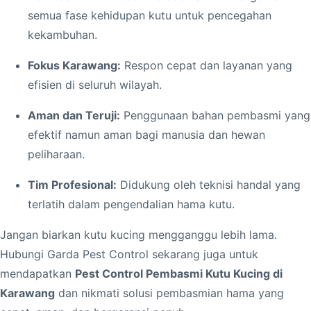
i
semua fase kehidupan kutu untuk pencegahan
T
kekambuhan.
a
n
Fokus Karawang:
Respon cepat dan layanan yang
p
efisien di seluruh wilayah.
a
Aman dan Teruji:
Penggunaan bahan pembasmi yang
B
efektif namun aman bagi manusia dan hewan
a
peliharaan.
t
a
Tim Profesional:
Didukung oleh teknisi handal yang
s
terlatih dalam pengendalian hama kutu.
Jangan biarkan kutu kucing mengganggu lebih lama.
Hubungi Garda Pest Control sekarang juga untuk
mendapatkan
Pest Control Pembasmi Kutu Kucing di
Karawang
dan nikmati solusi pembasmian hama yang