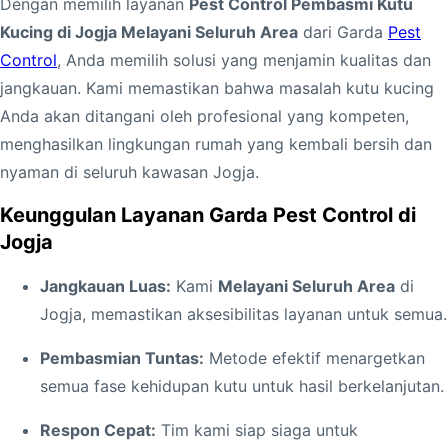
J
Dengan memilih layanan
Pest Control Pembasmi Kutu
o
Kucing di Jogja Melayani Seluruh Area
dari Garda
Pest
g
Control
, Anda memilih solusi yang menjamin kualitas dan
j
jangkauan. Kami memastikan bahwa masalah kutu kucing
a
Anda akan ditangani oleh profesional yang kompeten,
M
menghasilkan lingkungan rumah yang kembali bersih dan
e
nyaman di seluruh kawasan Jogja.
l
Keunggulan Layanan Garda Pest Control di
a
Jogja
y
a
Jangkauan Luas:
Kami
Melayani Seluruh Area
di
n
Jogja, memastikan aksesibilitas layanan untuk semua.
i
Pembasmian Tuntas:
Metode efektif menargetkan
S
semua fase kehidupan kutu untuk hasil berkelanjutan.
e
l
Respon Cepat:
Tim kami siap siaga untuk