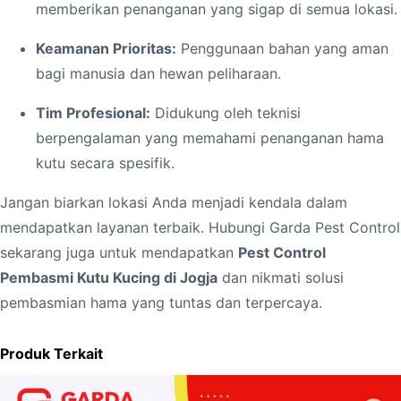
u
memberikan penanganan yang sigap di semua lokasi.
r
Keamanan Prioritas:
Penggunaan bahan yang aman
u
bagi manusia dan hewan peliharaan.
h
A
Tim Profesional:
Didukung oleh teknisi
r
berpengalaman yang memahami penanganan hama
e
kutu secara spesifik.
a
Jangan biarkan lokasi Anda menjadi kendala dalam
mendapatkan layanan terbaik. Hubungi Garda Pest Control
sekarang juga untuk mendapatkan
Pest Control
Pembasmi Kutu Kucing di Jogja
dan nikmati solusi
pembasmian hama yang tuntas dan terpercaya.
Produk Terkait