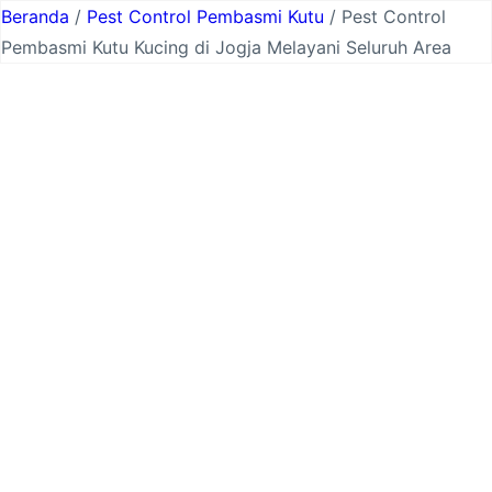
Lewati
Beranda
/
Pest Control Pembasmi Kutu
/ Pest Control
ke
Pembasmi Kutu Kucing di Jogja Melayani Seluruh Area
konten