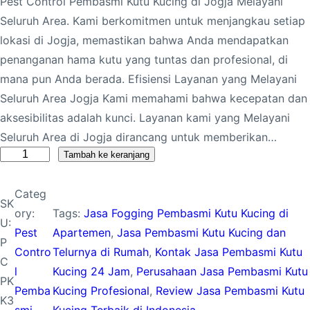
Pest Control Pembasmi Kutu Kucing di Jogja Melayani
Seluruh Area. Kami berkomitmen untuk menjangkau setiap
lokasi di Jogja, memastikan bahwa Anda mendapatkan
penanganan hama kutu yang tuntas dan profesional, di
mana pun Anda berada. Efisiensi Layanan yang Melayani
Seluruh Area Jogja Kami memahami bahwa kecepatan dan
aksesibilitas adalah kunci. Layanan kami yang Melayani
Seluruh Area di Jogja dirancang untuk memberikan…
K
Tambah ke keranjang
u
Categ
a
SK
ory:
Tags:
Jasa Fogging Pembasmi Kutu Kucing di
n
U:
Pest
Apartemen
, 
Jasa Pembasmi Kutu Kucing dan
t
P
Contro
Telurnya di Rumah
, 
Kontak Jasa Pembasmi Kutu
i
C
l
Kucing 24 Jam
, 
Perusahaan Jasa Pembasmi Kutu
t
PK
Pemba
Kucing Profesional
, 
Review Jasa Pembasmi Kutu
a
K3