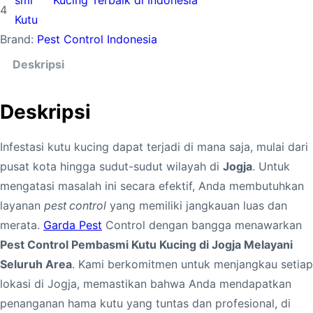
smi
Kucing Terbaik di Indonesia
s
4
Kutu
P
Brand:
Pest Control Indonesia
e
s
Deskripsi
t
C
Deskripsi
o
n
Infestasi kutu kucing dapat terjadi di mana saja, mulai dari
t
pusat kota hingga sudut-sudut wilayah di
Jogja
. Untuk
r
mengatasi masalah ini secara efektif, Anda membutuhkan
o
layanan
pest control
yang memiliki jangkauan luas dan
l
merata.
Garda Pest
Control dengan bangga menawarkan
P
Pest Control Pembasmi Kutu Kucing di Jogja Melayani
e
Seluruh Area
. Kami berkomitmen untuk menjangkau setiap
m
lokasi di Jogja, memastikan bahwa Anda mendapatkan
b
penanganan hama kutu yang tuntas dan profesional, di