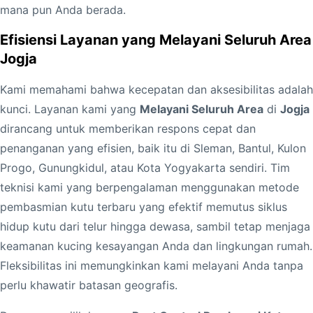
a
mana pun Anda berada.
s
Efisiensi Layanan yang Melayani Seluruh Area
m
Jogja
i
K
Kami memahami bahwa kecepatan dan aksesibilitas adalah
u
kunci. Layanan kami yang
Melayani Seluruh Area
di
Jogja
t
dirancang untuk memberikan respons cepat dan
u
penanganan yang efisien, baik itu di Sleman, Bantul, Kulon
K
Progo, Gunungkidul, atau Kota Yogyakarta sendiri. Tim
u
teknisi kami yang berpengalaman menggunakan metode
c
pembasmian kutu terbaru yang efektif memutus siklus
i
hidup kutu dari telur hingga dewasa, sambil tetap menjaga
n
keamanan kucing kesayangan Anda dan lingkungan rumah.
g
Fleksibilitas ini memungkinkan kami melayani Anda tanpa
d
perlu khawatir batasan geografis.
i