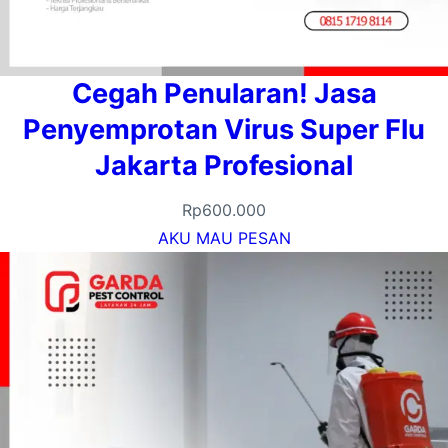
Cegah Penularan! Jasa
Penyemprotan Virus Super Flu
Jakarta Profesional
Rp
600.000
AKU MAU PESAN