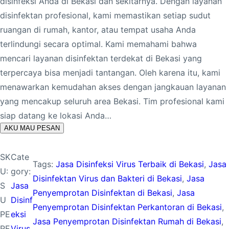
disinfeksi Anda di Bekasi dan sekitarnya. Dengan layanan
disinfektan profesional, kami memastikan setiap sudut
ruangan di rumah, kantor, atau tempat usaha Anda
terlindungi secara optimal. Kami memahami bahwa
mencari layanan disinfektan terdekat di Bekasi yang
terpercaya bisa menjadi tantangan. Oleh karena itu, kami
menawarkan kemudahan akses dengan jangkauan layanan
yang mencakup seluruh area Bekasi. Tim profesional kami
siap datang ke lokasi Anda…
AKU MAU PESAN
SK
Cate
Tags:
Jasa Disinfeksi Virus Terbaik di Bekasi
, 
Jasa
U:
gory:
Disinfektan Virus dan Bakteri di Bekasi
, 
Jasa
S
Jasa
Penyemprotan Disinfektan di Bekasi
, 
Jasa
U
Disinf
Penyemprotan Disinfektan Perkantoran di Bekasi
, 
PE
eksi
Jasa Penyemprotan Disinfektan Rumah di Bekasi
, 
RF
Virus