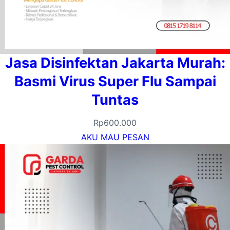
Jasa Disinfektan Jakarta Murah:
Basmi Virus Super Flu Sampai
Tuntas
Rp
600.000
AKU MAU PESAN