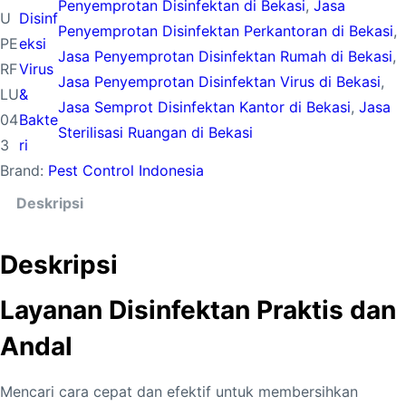
Penyemprotan Disinfektan di Bekasi
, 
Jasa
U
Disinf
Penyemprotan Disinfektan Perkantoran di Bekasi
, 
PE
eksi
Jasa Penyemprotan Disinfektan Rumah di Bekasi
, 
RF
Virus
Jasa Penyemprotan Disinfektan Virus di Bekasi
, 
LU
&
Jasa Semprot Disinfektan Kantor di Bekasi
, 
Jasa
04
Bakte
Sterilisasi Ruangan di Bekasi
3
ri
Brand:
Pest Control Indonesia
Deskripsi
Deskripsi
Layanan Disinfektan Praktis dan
Andal
Mencari cara cepat dan efektif untuk membersihkan