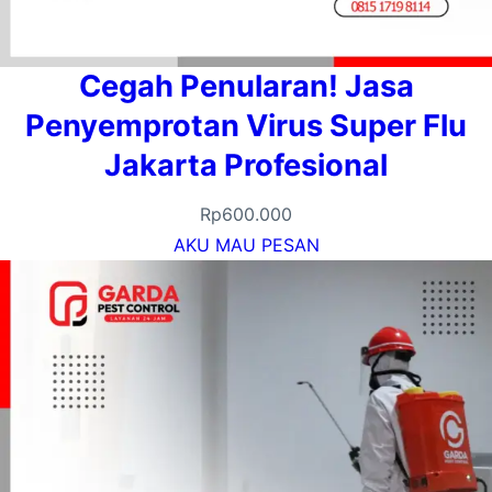
Cegah Penularan! Jasa
Penyemprotan Virus Super Flu
Jakarta Profesional
Rp
600.000
AKU MAU PESAN