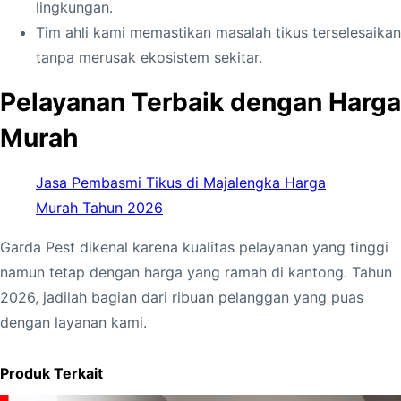
k
lingkungan.
u
Tim ahli kami memastikan masalah tikus terselesaikan
s
tanpa merusak ekosistem sekitar.
d
Pelayanan Terbaik dengan Harga
i
P
Murah
e
k
Jasa Pembasmi Tikus di Majalengka Harga
a
Murah Tahun 2026
l
Garda Pest dikenal karena kualitas pelayanan yang tinggi
o
namun tetap dengan harga yang ramah di kantong. Tahun
n
2026, jadilah bagian dari ribuan pelanggan yang puas
g
dengan layanan kami.
a
n
Produk Terkait
H