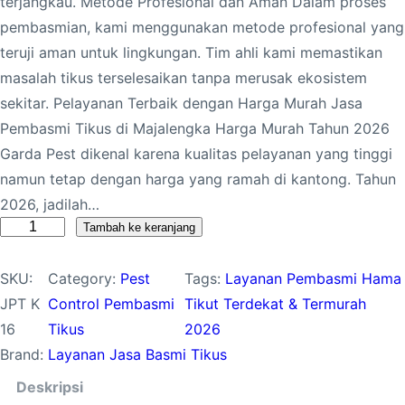
terjangkau. Metode Profesional dan Aman Dalam proses
pembasmian, kami menggunakan metode profesional yang
teruji aman untuk lingkungan. Tim ahli kami memastikan
masalah tikus terselesaikan tanpa merusak ekosistem
sekitar. Pelayanan Terbaik dengan Harga Murah Jasa
Pembasmi Tikus di Majalengka Harga Murah Tahun 2026
Garda Pest dikenal karena kualitas pelayanan yang tinggi
namun tetap dengan harga yang ramah di kantong. Tahun
2026, jadilah…
K
Tambah ke keranjang
u
SKU:
Category:
Pest
Tags:
Layanan Pembasmi Hama
a
JPT K
Control Pembasmi
Tikut Terdekat & Termurah
n
16
Tikus
2026
t
Brand:
Layanan Jasa Basmi Tikus
i
t
Deskripsi