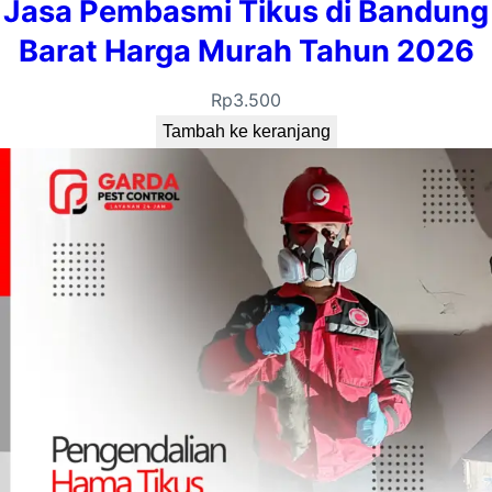
2
Jasa Pembasmi Tikus di Bandung
6
Barat Harga Murah Tahun 2026
Rp
3.500
Tambah ke keranjang