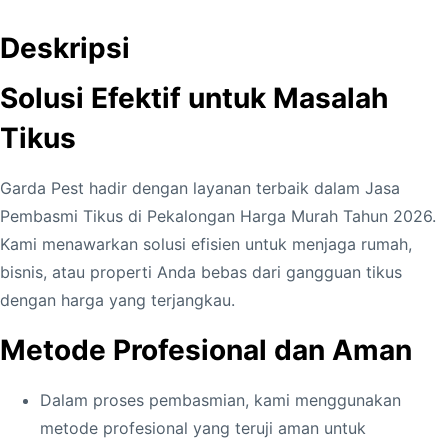
a
s
Deskripsi
J
a
Solusi Efektif untuk Masalah
s
Tikus
a
P
Garda Pest hadir dengan layanan terbaik dalam Jasa
e
Pembasmi Tikus di Pekalongan Harga Murah Tahun 2026.
m
Kami menawarkan solusi efisien untuk menjaga rumah,
b
bisnis, atau properti Anda bebas dari gangguan tikus
a
dengan harga yang terjangkau.
s
m
Metode Profesional dan Aman
i
T
Dalam proses pembasmian, kami menggunakan
i
metode profesional yang teruji aman untuk