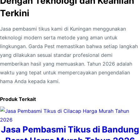
Dengan Teknologi dan Keahlian
H
a
Terkini
r
g
Jasa pembasmi tikus kami di Kuningan menggunakan
a
teknologi modern serta metode yang aman untuk
M
lingkungan. Garda Pest memastikan bahwa setiap langkah
u
yang dilakukan sesuai standar profesional demi
r
memberikan hasil yang memuaskan. Tahun 2026 adalah
a
waktu yang tepat untuk mempercayakan pengendalian
h
hama Anda kepada kami.
T
a
Produk Terkait
h
u
n
Jasa Pembasmi Tikus di Bandung
2