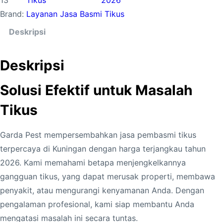
13
Tikus
2026
t
Brand:
Layanan Jasa Basmi Tikus
i
t
Deskripsi
a
s
Deskripsi
J
a
Solusi Efektif untuk Masalah
s
Tikus
a
P
Garda Pest mempersembahkan jasa pembasmi tikus
e
terpercaya di Kuningan dengan harga terjangkau tahun
m
2026. Kami memahami betapa menjengkelkannya
b
gangguan tikus, yang dapat merusak properti, membawa
a
penyakit, atau mengurangi kenyamanan Anda. Dengan
s
pengalaman profesional, kami siap membantu Anda
m
mengatasi masalah ini secara tuntas.