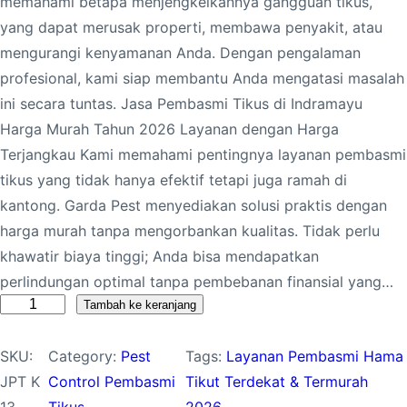
memahami betapa menjengkelkannya gangguan tikus,
yang dapat merusak properti, membawa penyakit, atau
mengurangi kenyamanan Anda. Dengan pengalaman
profesional, kami siap membantu Anda mengatasi masalah
ini secara tuntas. Jasa Pembasmi Tikus di Indramayu
Harga Murah Tahun 2026 Layanan dengan Harga
Terjangkau Kami memahami pentingnya layanan pembasmi
tikus yang tidak hanya efektif tetapi juga ramah di
kantong. Garda Pest menyediakan solusi praktis dengan
harga murah tanpa mengorbankan kualitas. Tidak perlu
khawatir biaya tinggi; Anda bisa mendapatkan
perlindungan optimal tanpa pembebanan finansial yang…
K
Tambah ke keranjang
u
SKU:
Category:
Pest
Tags:
Layanan Pembasmi Hama
a
JPT K
Control Pembasmi
Tikut Terdekat & Termurah
n