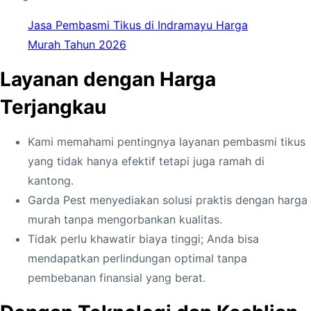
i
T
Jasa Pembasmi Tikus di Indramayu Harga
i
Murah Tahun 2026
k
Layanan dengan Harga
u
s
Terjangkau
d
i
Kami memahami pentingnya layanan pembasmi tikus
K
yang tidak hanya efektif tetapi juga ramah di
u
kantong.
n
Garda Pest menyediakan solusi praktis dengan harga
i
murah tanpa mengorbankan kualitas.
n
Tidak perlu khawatir biaya tinggi; Anda bisa
g
mendapatkan perlindungan optimal tanpa
a
pembebanan finansial yang berat.
n