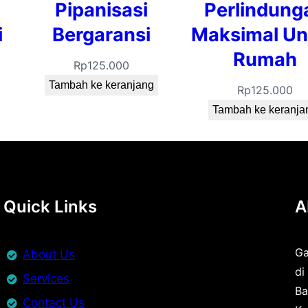
a
Pipanisasi
Perlindung
y
i
Bergaransi
Maksimal Un
a
Rumah
n
Rp
125.000
a
Tambah ke keranjang
Rp
125.000
n
Tambah ke keranja
C
e
p
a
t
Quick Links
A
T
e
Ga
r
About Us
di
d
Services
Ba
e
Contact Us