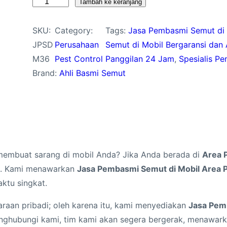
K
Tambah ke keranjang
u
SKU:
Category:
Tags:
Jasa Pembasmi Semut di I
a
JPSD
Perusahaan
Semut di Mobil Bergaransi dan
n
M36
Pest Control
Panggilan 24 Jam
, 
Spesialis P
t
Brand:
Ahli Basmi Semut
i
t
a
s
J
a
membuat sarang di mobil Anda? Jika Anda berada di
Area 
s
i. Kami menawarkan
Jasa Pembasmi Semut di Mobil Area 
a
ktu singkat.
P
e
aan pribadi; oleh karena itu, kami menyediakan
Jasa Pem
m
ghubungi kami, tim kami akan segera bergerak, menawar