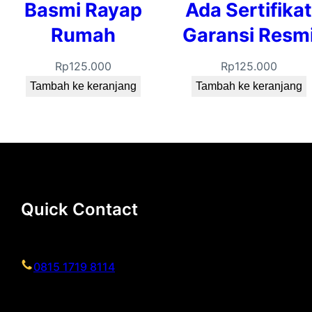
Basmi Rayap
Ada Sertifikat
Rumah
Garansi Resm
Rp
125.000
Rp
125.000
Tambah ke keranjang
Tambah ke keranjang
Quick Contact
0815 1719 8114