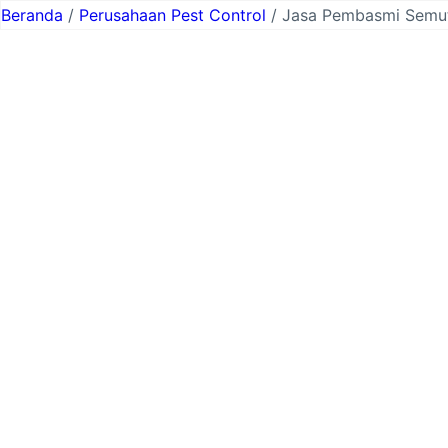
Lewati
Beranda
/
Perusahaan Pest Control
/ Jasa Pembasmi Semut
ke
konten