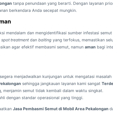
b
longan
tanpa penundaan yang berarti. Dengan layanan prior
a
manan berkendara Anda secepat mungkin.
s
Aman
m
i
ksi mendalam dan mengidentifikasi sumber infestasi semut d
S
e
spot treatment
dan
baiting
yang terfokus, memastikan selur
e
lasikan agar efektif membasmi semut, namun
aman
bagi int
m
u
t
d
 segera menjadwalkan kunjungan untuk mengatasi masalah
i
Pekalongan
sehingga jangkauan layanan kami sangat
Terde
M
 menjamin semut tidak kembali dalam waktu singkat.
o
ahli dengan standar operasional yang tinggi.
b
i
aatkan
Jasa Pembasmi Semut di Mobil Area Pekalongan
d