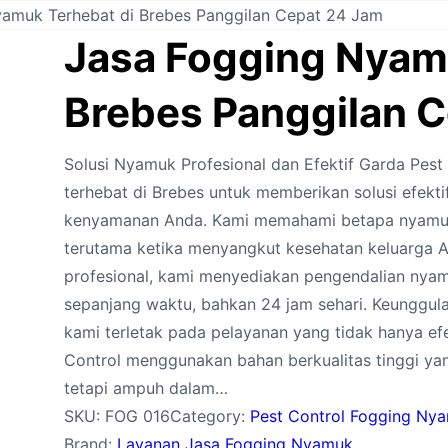
yamuk Terhebat di Brebes Panggilan Cepat 24 Jam
Jasa Fogging Nyam
Brebes Panggilan 
Solusi Nyamuk Profesional dan Efektif Garda Pest
terhebat di Brebes untuk memberikan solusi efek
kenyamanan Anda. Kami memahami betapa nyamuk
terutama ketika menyangkut kesehatan keluarga An
profesional, kami menyediakan pengendalian nyam
sepanjang waktu, bahkan 24 jam sehari. Keunggul
kami terletak pada pelayanan yang tidak hanya ef
Control menggunakan bahan berkualitas tinggi ya
tetapi ampuh dalam…
SKU:
FOG 016
Category:
Pest Control Fogging Ny
Brand:
Layanan Jasa Fogging Nyamuk