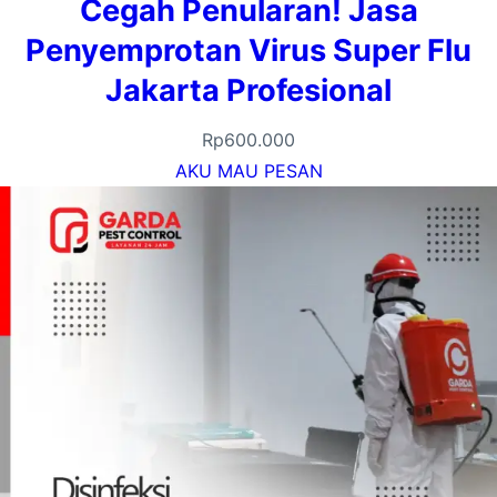
Cegah Penularan! Jasa
Penyemprotan Virus Super Flu
Jakarta Profesional
Rp
600.000
AKU MAU PESAN