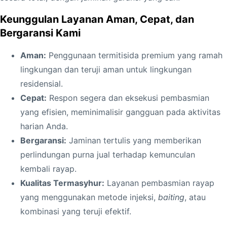
t
Keunggulan Layanan Aman, Cepat, dan
e
Bergaransi Kami
n
A
Aman:
Penggunaan termitisida premium yang ramah
m
lingkungan dan teruji aman untuk lingkungan
a
residensial.
n
Cepat:
Respon segera dan eksekusi pembasmian
,
yang efisien, meminimalisir gangguan pada aktivitas
C
harian Anda.
e
Bergaransi:
Jaminan tertulis yang memberikan
p
perlindungan purna jual terhadap kemunculan
a
kembali rayap.
t
Kualitas Termasyhur:
Layanan pembasmian rayap
&
yang menggunakan metode injeksi,
baiting
, atau
B
kombinasi yang teruji efektif.
e