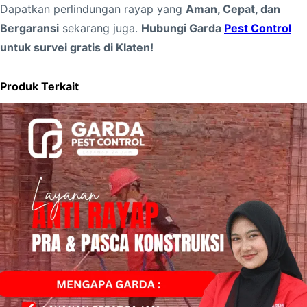
Dapatkan perlindungan rayap yang
Aman, Cepat, dan
r
Bergaransi
sekarang juga.
Hubungi Garda
Pest Control
g
untuk survei gratis di Klaten!
a
r
Produk Terkait
a
n
s
i