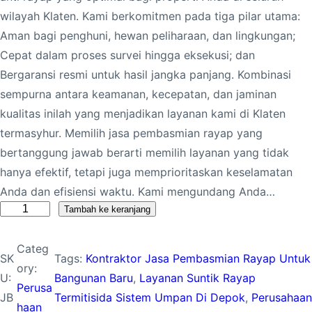
wilayah Klaten. Kami berkomitmen pada tiga pilar utama:
Aman bagi penghuni, hewan peliharaan, dan lingkungan;
Cepat dalam proses survei hingga eksekusi; dan
Bergaransi resmi untuk hasil jangka panjang. Kombinasi
sempurna antara keamanan, kecepatan, dan jaminan
kualitas inilah yang menjadikan layanan kami di Klaten
termasyhur. Memilih jasa pembasmian rayap yang
bertanggung jawab berarti memilih layanan yang tidak
hanya efektif, tetapi juga memprioritaskan keselamatan
Anda dan efisiensi waktu. Kami mengundang Anda…
K
Tambah ke keranjang
u
Categ
a
SK
Tags:
Kontraktor Jasa Pembasmian Rayap Untuk
ory:
n
U:
Bangunan Baru
, 
Layanan Suntik Rayap
Perusa
t
JB
Termitisida Sistem Umpan Di Depok
, 
Perusahaan
haan
i