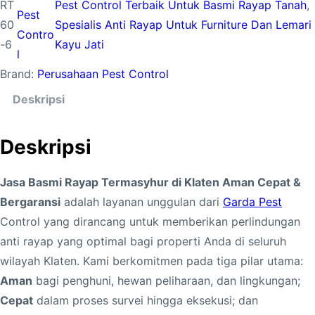
RT
Pest Control Terbaik Untuk Basmi Rayap Tanah
, 
Pest
t
60
Spesialis Anti Rayap Untuk Furniture Dan Lemari
Contro
a
-6
Kayu Jati
l
s
Brand:
Perusahaan Pest Control
J
a
Deskripsi
s
a
Deskripsi
B
a
Jasa Basmi Rayap Termasyhur di Klaten Aman Cepat &
s
Bergaransi
adalah layanan unggulan dari
Garda Pest
m
Control yang dirancang untuk memberikan perlindungan
i
anti rayap yang optimal bagi properti Anda di seluruh
R
wilayah Klaten. Kami berkomitmen pada tiga pilar utama:
a
Aman
bagi penghuni, hewan peliharaan, dan lingkungan;
y
Cepat
dalam proses survei hingga eksekusi; dan
a