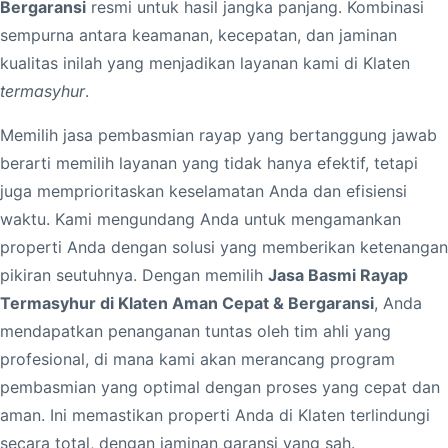
Bergaransi
resmi untuk hasil jangka panjang. Kombinasi
p
sempurna antara keamanan, kecepatan, dan jaminan
T
kualitas inilah yang menjadikan layanan kami di Klaten
e
termasyhur
.
r
m
Memilih jasa pembasmian rayap yang bertanggung jawab
a
berarti memilih layanan yang tidak hanya efektif, tetapi
s
juga memprioritaskan keselamatan Anda dan efisiensi
y
waktu. Kami mengundang Anda untuk mengamankan
h
properti Anda dengan solusi yang memberikan ketenangan
u
pikiran seutuhnya. Dengan memilih
Jasa Basmi Rayap
r
Termasyhur di Klaten Aman Cepat & Bergaransi
, Anda
d
mendapatkan penanganan tuntas oleh tim ahli yang
i
profesional, di mana kami akan merancang program
K
pembasmian yang optimal dengan proses yang cepat dan
l
aman. Ini memastikan properti Anda di Klaten terlindungi
a
secara total, dengan jaminan garansi yang sah.