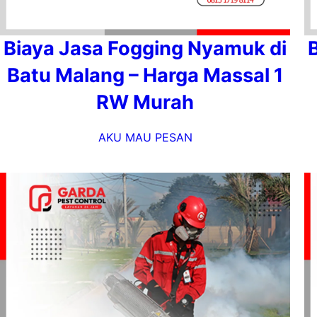
Biaya Jasa Fogging Nyamuk di
Batu Malang – Harga Massal 1
RW Murah
AKU MAU PESAN