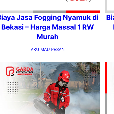
Biaya Jasa Fogging Nyamuk di
Bi
Bekasi – Harga Massal 1 RW
Murah
AKU MAU PESAN