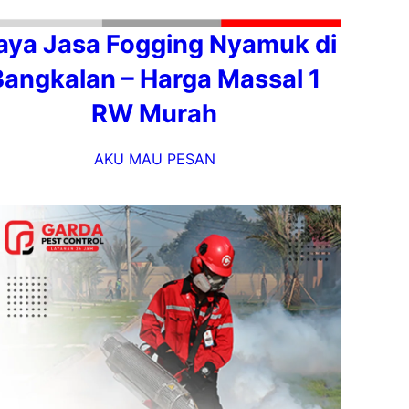
aya Jasa Fogging Nyamuk di
Bangkalan – Harga Massal 1
RW Murah
AKU MAU PESAN