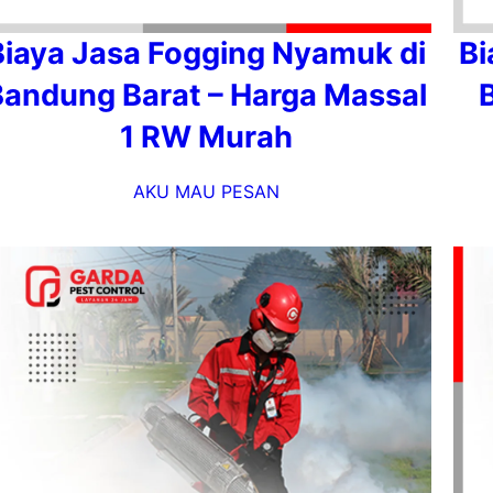
Biaya Jasa Fogging Nyamuk di
Bi
Bandung Barat – Harga Massal
1 RW Murah
AKU MAU PESAN