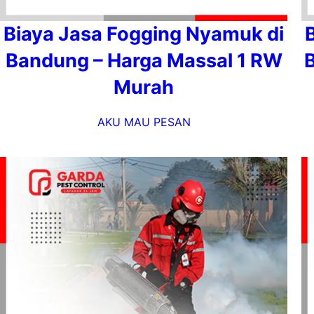
Biaya Jasa Fogging Nyamuk di
Bandung – Harga Massal 1 RW
Murah
AKU MAU PESAN