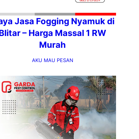
aya Jasa Fogging Nyamuk di
Blitar – Harga Massal 1 RW
Murah
AKU MAU PESAN